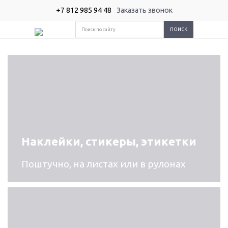
+7 812 985 94 48
Заказать звонок
Наклейки, стикеры, этикетки
Поштучно, на листах или в рулонах
Визитки
Листовки
Папки
Плакаты,
Баннер
Бэклит
постеры,
афиши