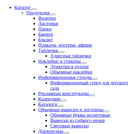
Каталог
Продукция
Визитки
Листовки
Папки
Баннер
Бэклит
Плакаты, постеры, афиши
Таблички
Адресные таблички
Наклейки и стикеры
Этикетки в рулоне
Объемные наклейки
Информационные стенды
Информационный стенд для детского
сада
Рекламные конструкции
Календари
Каталоги
Объемные вывески и логотипы
Объемные буквы несветовые
Вывески из гибкого неона
Световые вывески
Дорхенгеры