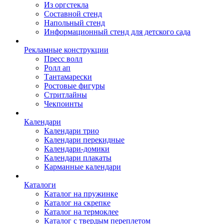
Из оргстекла
Составной стенд
Напольный стенд
Информационный стенд для детского сада
Рекламные конструкции
Пресс волл
Ролл ап
Тантамарески
Ростовые фигуры
Стритлайны
Чекпоинты
Календари
Календари трио
Календари перекидные
Календари-домики
Календари плакаты
Карманные календари
Каталоги
Каталог на пружинке
Каталог на скрепке
Каталог на термоклее
Каталог с твердым переплетом