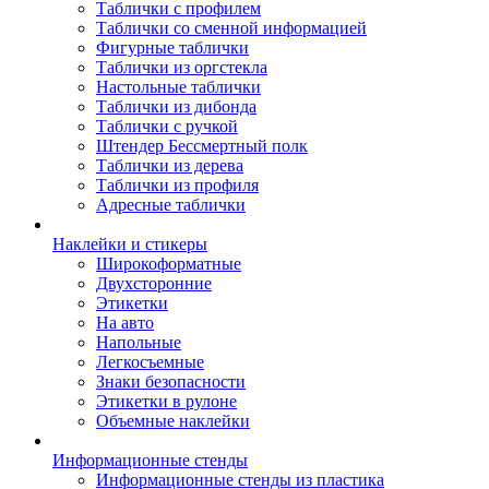
Таблички с профилем
Таблички со сменной информацией
Фигурные таблички
Таблички из оргстекла
Настольные таблички
Таблички из дибонда
Таблички с ручкой
Штендер Бессмертный полк
Таблички из дерева
Таблички из профиля
Адресные таблички
Наклейки и стикеры
Широкоформатные
Двухсторонние
Этикетки
На авто
Напольные
Легкосъемные
Знаки безопасности
Этикетки в рулоне
Объемные наклейки
Информационные стенды
Информационные стенды из пластика