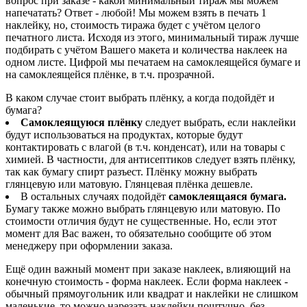
вопрос при заказе - какой минимальный тираж мы можем
напечатать? Ответ - любой! Мы можем взять в печать 1
наклейку, но, стоимость тиража будет с учётом целого
печатного листа. Исходя из этого, минимальный тираж лучше
подбирать с учётом Вашего макета и количества наклеек на
одном листе. Цифрой мы печатаем на самоклеящейся бумаге и
на самоклеящейся плёнке, в т.ч. прозрачной.
В каком случае стоит выбрать плёнку, а когда подойдёт и
бумага?
Самоклеящуюся плёнку
следует выбрать, если наклейки
будут использоваться на продуктах, которые будут
контактировать с влагой (в т.ч. конденсат), или на товары с
химией. В частности, для антисептиков следует взять плёнку,
так как бумагу спирт разъест. Плёнку можну выбрать
глянцевую или матовую. Глянцевая плёнка дешевле.
В остальных случаях подойдёт
самоклеящаяся бумага.
Бумагу также можно выбрать глянцевую или матовую. По
стоимости отличия будут не существенные. Но, если этот
момент для Вас важен, то обязательно сообщите об этом
менеджеру при оформлении заказа.
Ещё один важный момент при заказе наклеек, влияющий на
конечную стоимость - форма наклеек. Если форма наклеек -
обычный прямоугольник или квадрат и наклейки не слишком
маленькие, то можно нарезать наклейки поштучно, без