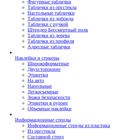
Фигурные таблички
Таблички из оргстекла
Настольные таблички
Таблички из дибонда
Таблички с ручкой
Штендер Бессмертный полк
Таблички из дерева
Таблички из профиля
Адресные таблички
Наклейки и стикеры
Широкоформатные
Двухсторонние
Этикетки
На авто
Напольные
Легкосъемные
Знаки безопасности
Этикетки в рулоне
Объемные наклейки
Информационные стенды
Информационные стенды из пластика
Из оргстекла
Составной стенд