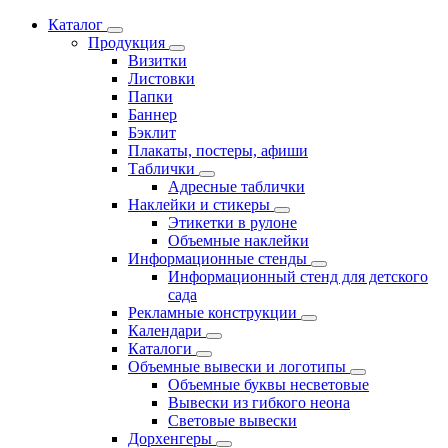
Каталог
Продукция
Визитки
Листовки
Папки
Баннер
Бэклит
Плакаты, постеры, афиши
Таблички
Адресные таблички
Наклейки и стикеры
Этикетки в рулоне
Объемные наклейки
Информационные стенды
Информационный стенд для детского
сада
Рекламные конструкции
Календари
Каталоги
Объемные вывески и логотипы
Объемные буквы несветовые
Вывески из гибкого неона
Световые вывески
Дорхенгеры